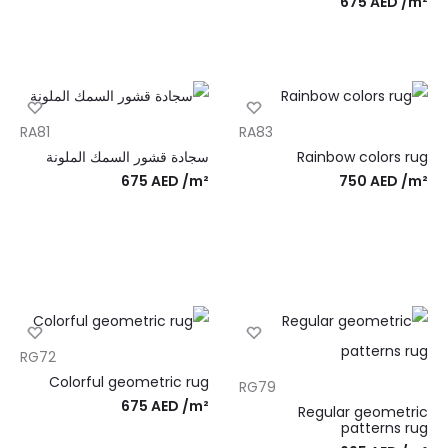
675
AED
/m²
RA81
RA83
Rainbow colors rug
سجادة قشور السمك الملونة
675
AED
/m²
750
AED
/m²
RG72
Colorful geometric rug
RG79
675
AED
/m²
Regular geometric
patterns rug