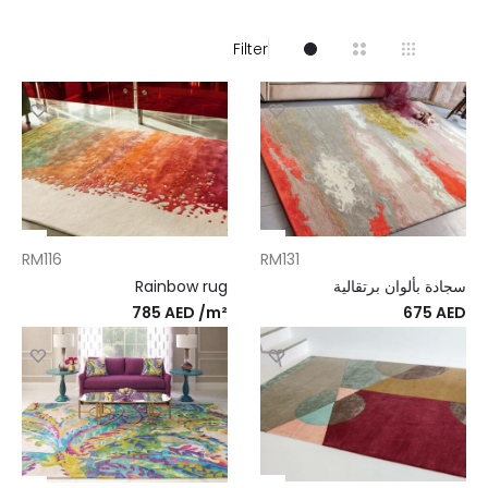
Filter
RM116
RM131
سجادة بألوان برتقالية
Rainbow rug
785
AED
/m²
675
AED