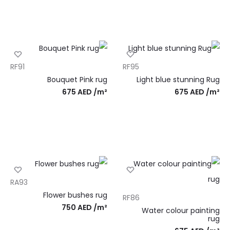
RF91
RF95
Bouquet Pink rug
Light blue stunning Rug
675
AED
/m²
675
AED
/m²
RA93
Flower bushes rug
RF86
750
AED
/m²
Water colour painting
rug