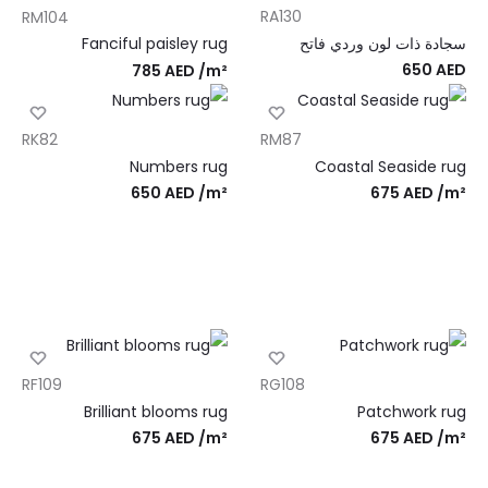
RA130
RM104
سجادة ذات لون وردي فاتح
Fanciful paisley rug
650
AED
785
AED
/m²
RK82
RM87
Numbers rug
Coastal Seaside rug
650
AED
/m²
675
AED
/m²
RF109
RG108
Brilliant blooms rug
Patchwork rug
675
AED
/m²
675
AED
/m²