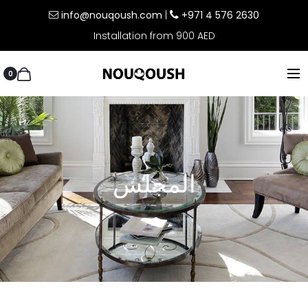
info@nouqoush.com
|
+971 4 576 2630
Installation from 900 AED
0
المجلس