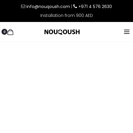
info@nouqoush.com
|
+971 4 576 2630
Installation from 900 AED
0