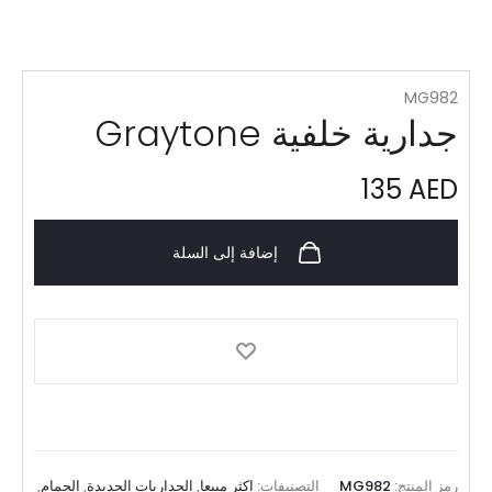
MG982
جدارية خلفية Graytone
135
AED
إضافة إلى السلة
رمز المنتج:
MG982
التصنيفات:
اکثر مبیعا
,
الجداريات الجديدة
,
الحمام
,