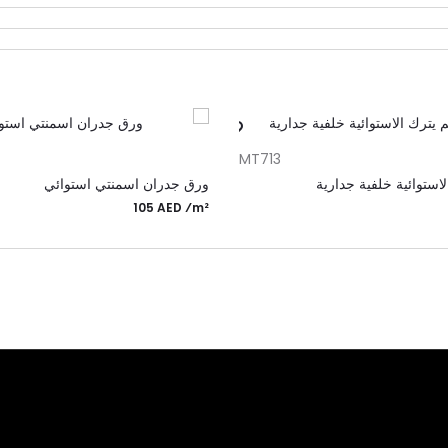
إضافة إلى السلة
إضافة إ
MT713
استوائية خلفية جدارية
ورق جدران اسمنتي استوائي
105 AED ⁄m²