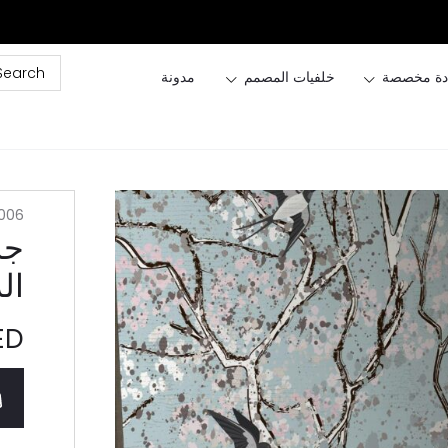
ة مخصصة
خلفيات المصمم
مدونة
006
جد
ال
ED