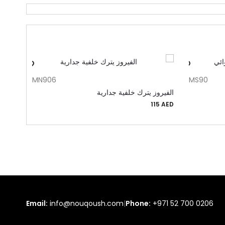
لى السلة
إضافة إلى السلة
MN906
MS90
الفيروز يترك خلفية جدارية
لعبة خ
25
AED
115
AED
Email:
info@nouqoush.com
|
Phone:
+971 52 700 0206