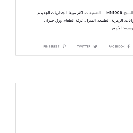
لمنتج:
MN1006
التصنيفات:
اکثر مبیعا
,
الجداريات الجديدة
,
انات
,
الزهرية
,
الطبيعه
,
المنزل
,
غرفة الطعام
,
ورق جدران
وسوم:
الأزرق
S
PINTEREST
TWITTER
FACEBOOK