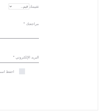
ا
تقييمك
ج
ع
مراجعتك
*
ا
ت
البريد الإلكتروني
*
احفظ اسمي،