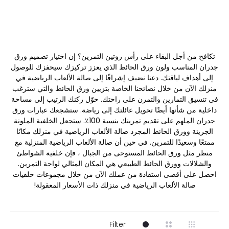
تكافح من أجل البقاء على رأس روتين التمرين؟ إن اختيار تصميم ورق
جدران المناسب ولون ورق الحائط الذي يعزز تركيزك سيحفزك للوصول
إلى أهداف لياقتك. دعنا نضيف إشراقًا إلى صالة الألعاب الرياضية في
منزلك الآن من خلال نصائحنا الخاصة بتزيين ورق الحائط والتي سترغب
في تنسيق التمارين والتمرن على راحتك. حوّل ركنك الرتيب إلى مساحة
داخلية من شأنها أيضًا تحويل عائلتك إلى رياضة. ستشجعك عبارات ورق
جدران الملهم على تقديم تمرينك بنسبة 100٪. ستجعل الخلفية الملونة
الجريئة وورق الحائط المجرد صالة الألعاب الرياضية في منزلك مكانًا
ممتعًا وسعيدًا للتمرين. في حين أن صالة الألعاب الرياضية المنزلية مع
منظر مثل ورق الحائط المستوحى من الجبال ، فإن خلفية الشواطئ
والشلالات وورق الحائط الطبيعي هي المكان المثالي لواحة التمرين.
احصل على أقصى استفادة من عملك الآن من خلال مجموعات خلفيات
صالة الألعاب الرياضية في منزلك ذات الأسعار المعقولة!
Filter