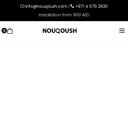
info@nouqoush.com
|
+971 4 576 2630
Installation from 900 AED
0